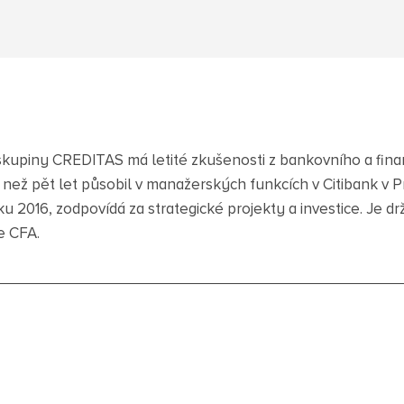
kupiny CREDITAS má letité zkušenosti z bankovního a fina
e než pět let působil v manažerských funkcích v Citibank v 
u 2016, zodpovídá za strategické projekty a investice. Je dr
e CFA.