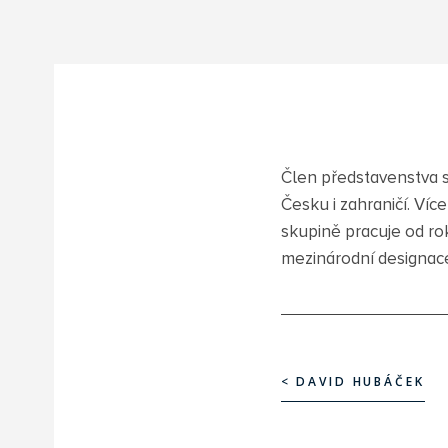
Člen představenstva s
Česku i zahraničí. Víc
skupině pracuje od rok
mezinárodní designac
< DAVID HUBÁČEK
< DAVID HUBÁČEK