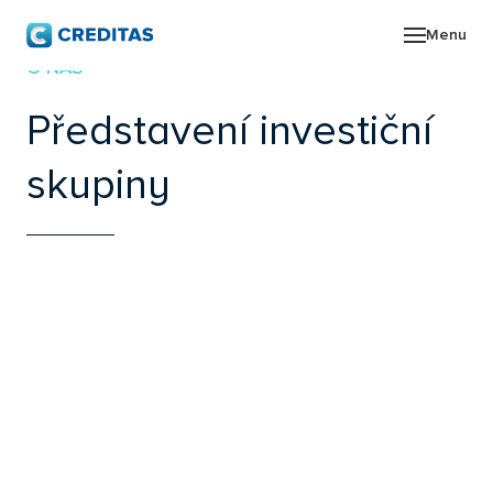
Menu
O NÁS
O SK
Představení investiční
POR
skupiny
ZPR
PRO
KON