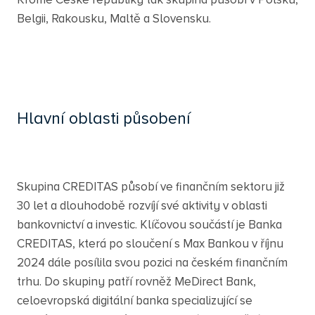
Kromě České republiky tak skupina působí v Polsku,
Belgii, Rakousku, Maltě a Slovensku.
Hlavní oblasti působení
FINANČNÍ SLUŽBY
Skupina CREDITAS působí ve finančním sektoru již
30 let a dlouhodobě rozvíjí své aktivity v oblasti
bankovnictví a investic. Klíčovou součástí je Banka
CREDITAS, která po sloučení s Max Bankou v říjnu
2024 dále posílila svou pozici na českém finančním
trhu. Do skupiny patří rovněž MeDirect Bank,
celoevropská digitální banka specializující se