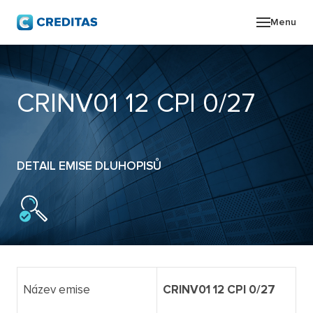
Menu
O SK
CRINV01 12 CPI 0/27
POR
ZPR
DETAIL EMISE DLUHOPISŮ
PRO
KON
Název emise
CRINV01 12 CPI 0/27