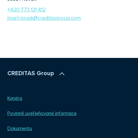
+420 773 131 412
josef.novak@creditasgroup.com
CREDITAS Group
Kariéra
Povinně uveřejňované informace
Dokumenty