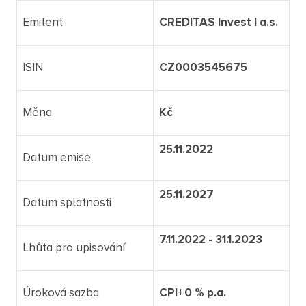
Emitent
CREDITAS Invest I a.s.
ISIN
CZ0003545675
Měna
Kč
25.11.2022
Datum emise
25.11.2027
Datum splatnosti
7.11.2022 - 31.1.2023
Lhůta pro upisování
Úroková sazba
CPI+0 % p.a.