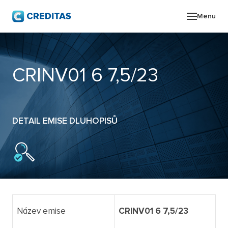
Menu
O SK
CRINV01 6 7,5/23
POR
ZPR
DETAIL EMISE DLUHOPISŮ
PRO
KON
Název emise
CRINV01 6 7,5/23