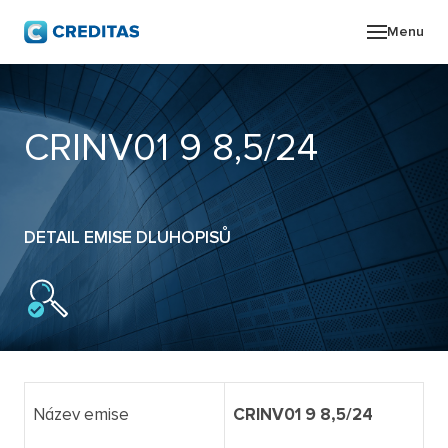
Menu
O SK
CRINV01 9 8,5/24
POR
ZPR
DETAIL EMISE DLUHOPISŮ
PRO
KON
Název emise
CRINV01 9 8,5/24