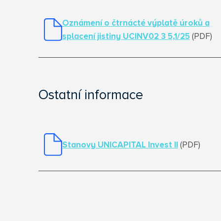
Oznámení o čtrnácté výplatě úroků a
splacení jistiny UCINV02 3 5,1/25
(PDF)
Ostatní informace
Stanovy UNICAPITAL Invest I
I
(PDF)