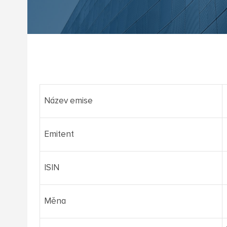
Název emise
Emitent
ISIN
Měna