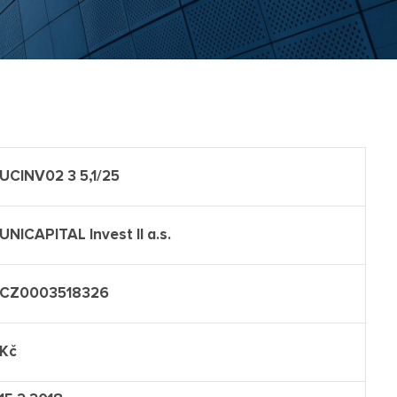
UCINV02 3 5,1/25
UNICAPITAL Invest II a.s.
CZ0003518326
Kč