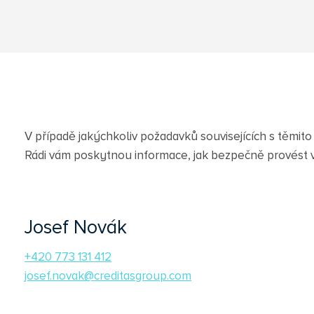
V případě jakýchkoliv požadavků souvisejících s těmit
Rádi vám poskytnou informace, jak bezpečně provést 
Josef Novák
+420 773 131 412
josef.novak@creditasgroup.com