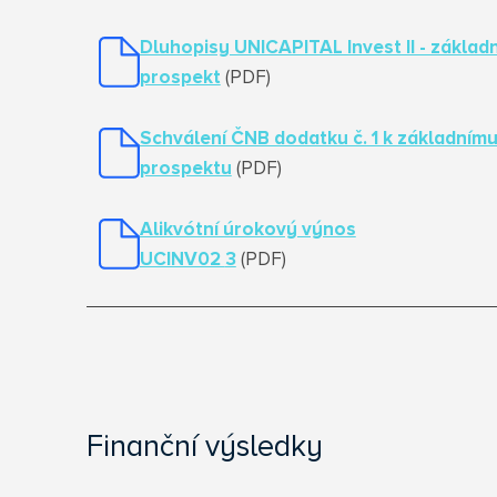
Dluhopisy UNICAPITAL Invest II - základn
prospekt
(PDF)
Schválení ČNB dodatku č. 1 k základním
prospektu
(PDF)
Alikvótní úrokový výnos
UCINV02
3
(PDF)
Finanční výsledky