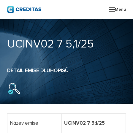
Menu
O SK
UCINV02 7 5,1/25
POR
ZPR
DETAIL EMISE DLUHOPISŮ
PRO
KON
Název emise
UCINV02 7 5,1/25