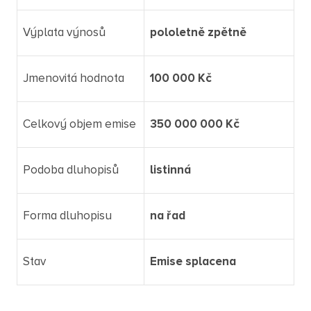
Výplata výnosů
pololetně zpětně
Jmenovitá hodnota
100 000 Kč
Celkový objem emise
350 000 000 Kč
Podoba dluhopisů
listinná
Forma dluhopisu
na řad
Stav
Emise splacena