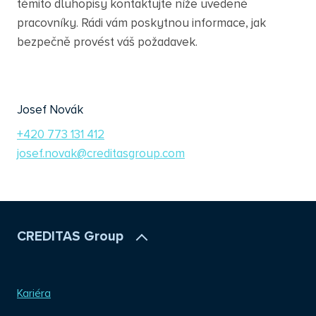
těmito dluhopisy kontaktujte níže uvedené
pracovníky. Rádi vám poskytnou informace, jak
bezpečně provést váš požadavek.
Josef Novák
+420 773 131 412
josef.novak@creditasgroup.com
CREDITAS Group
Kariéra