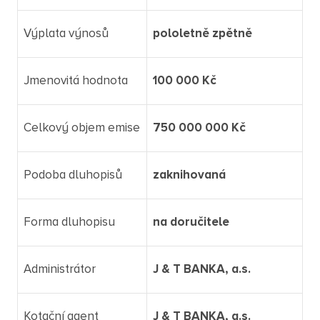
Výplata výnosů
pololetně zpětně
Jmenovitá hodnota
100 000 Kč
Celkový objem emise
750 000 000 Kč
Podoba dluhopisů
zaknihovaná
Forma dluhopisu
na doručitele
Administrátor
J & T BANKA, a.s.
Kotační agent
J & T BANKA, a.s.