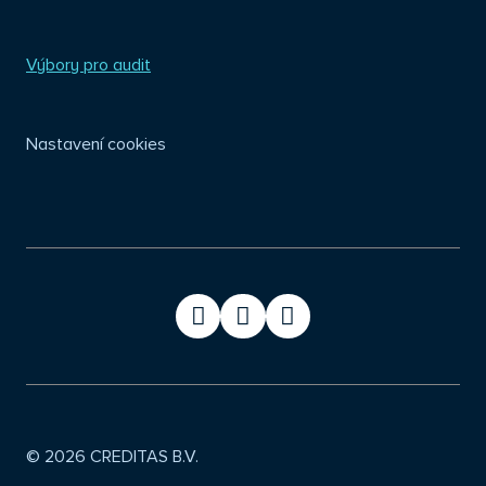
Výbory pro audit
Nastavení cookies
cze
eng
© 2026 CREDITAS B.V.