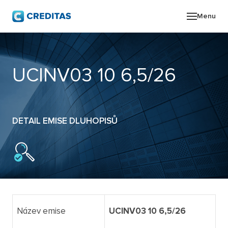
Menu
O SK
UCINV03 10 6,5/26
POR
ZPR
DETAIL EMISE DLUHOPISŮ
PRO
KON
Název emise
UCINV03 10 6,5/26