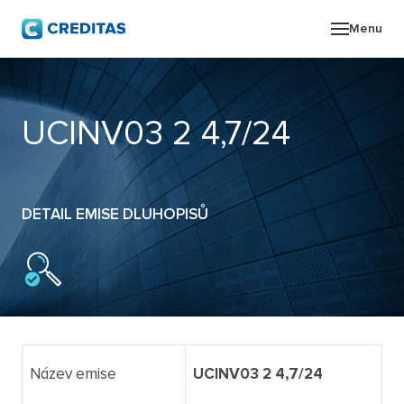
Menu
O SK
UCINV03 2 4,7/24
POR
ZPR
DETAIL EMISE DLUHOPISŮ
PRO
KON
Název emise
UCINV03 2 4,7/24