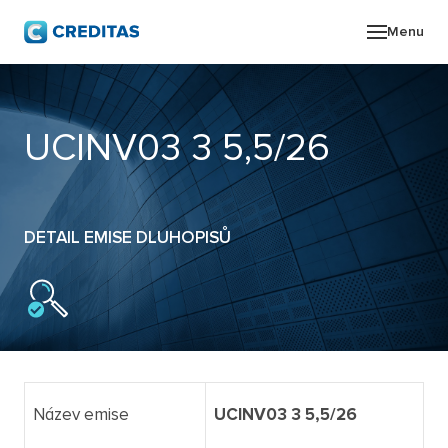
Menu
O SK
UCINV03 3 5,5/26
POR
ZPR
DETAIL EMISE DLUHOPISŮ
PRO
KON
Název emise
UCINV03 3 5,5/26