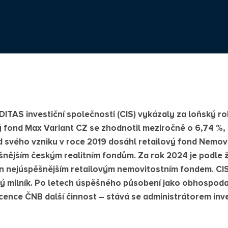
ITAS investiční společnosti (CIS) vykázaly za loňský ro
 fond Max Variant CZ se zhodnotil meziročně o 6,74 %,
 svého vzniku v roce 2019 dosáhl retailový fond Nemov
ěšnějším českým realitním fondům. Za rok 2024 je podle 
 nejúspěšnějším retailovým nemovitostním fondem. CI
tý milník. Po letech úspěšného působení jako obhospod
icence ČNB další činnost – stává se administrátorem inv