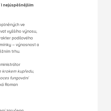
I nejúspěšnějším
 doplněných ve
vat vyššího výnosu,
rakter podílového
dmínky – výnosnost a
ěžním trhu.
ministrátor
ým krokem kupředu,
roces fungování
íká Roman
ení zaručena.