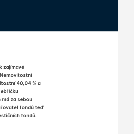
k zajímavé
 Nemovitostní
itostní 40,04 % a
žebříčku
S má za sebou
ařovatel fondů teď
estičních fondů.