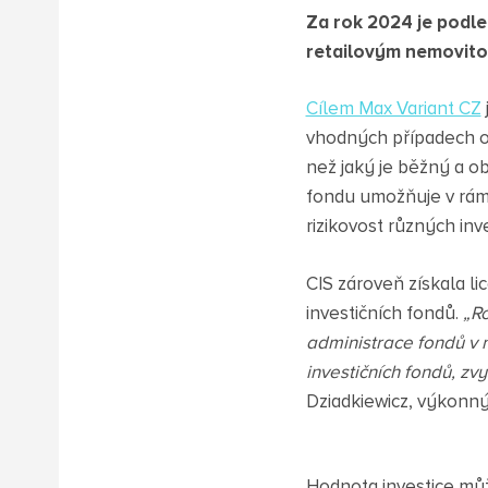
Za rok 2024 je podl
retailovým nemovit
Cílem Max Variant CZ
vhodných případech o
než jaký je běžný a 
fondu umožňuje v rámc
rizikovost různých inv
CIS zároveň získala li
investičních fondů.
„Ro
administrace fondů v 
investičních fondů, zv
Dziadkiewicz, výkonný
Hodnota investice můž