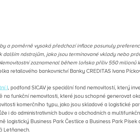
zby a poměrně vysoká předchozí inflace posunuly preference
e k dalším nástrojům, jako jsou termínované vklady nebo prá
emovitostní zaznamenal během loňska příliv 550 milionů ko
elka retailového bankovnictví Banky CREDITAS Ivana Pícko
í I
, podfond SICAV je speciální fond nemovitostí, který inve
rně na funkční nemovitosti, které jsou schopné generovat ok
itosti komerčního typu, jako jsou skladové a logistické p
ůže i do administrativních budov a obchodních a multifunkčn
ně logistický Business Park Čestlice a Business Park Písek 
či Letňanech.