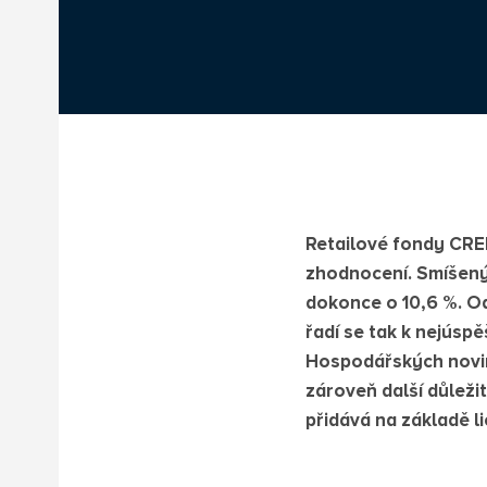
Retailové fondy CRED
zhodnocení. Smíšený
dokonce o 10,6 %. Od
řadí se tak k nejúsp
Hospodářských novin
zároveň další důleži
přidává na základě l