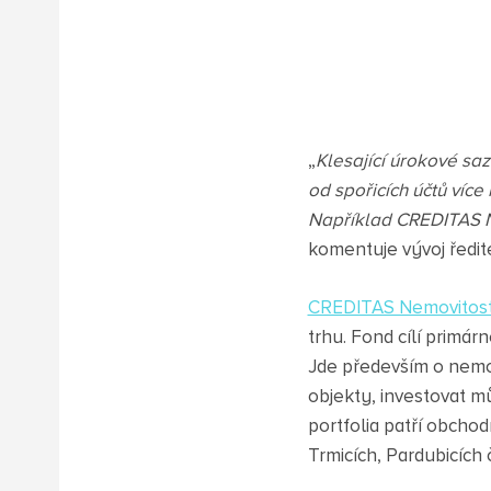
„
Klesající úrokové sa
od spořicích účtů víc
Například CREDITAS N
komentuje vývoj ředit
CREDITAS Nemovitostn
trhu. Fond cílí primá
Jde především o nemov
objekty, investovat m
portfolia patří obchod
Trmicích, Pardubicích 