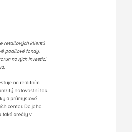
 retailových klientů
vě podílové fondy.
run nových investic
,“
vá.
stuje na realitním
amžitý hotovostní tok.
arky a průmyslové
ích center. Do jeho
a také areály v