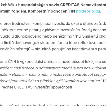
e žebříčku Hospodářských novin CREDITAS Nemovitostní 
ostním fondem. Kompletní hodnocení HN
najdete tady
.
je prostřednictvím kombinací investic do akcií a dluhopisů,
 některé cenné papíry vydávané investičními fondy dosaho
obvyklý u dluhopisového nebo peněžního trhu. Smíšený cha
i limitů definovaných statutem fondu lépe reflektovat po
estičních nástrojů – aktuálně panující na kapitálovém a pen
cenci ČNB k výkonu další činnosti a nově působí také jako ad
zšíření naší licence o administraci fondů je pro nás klíčov
našem vlastním režimu nám umožní lépe kontrolovat celý p
yšovat jeho efektivitu a přinášet vyšší komfort investorům,“
ř
 ředitel CREDITAS investiční společnosti.
e v průběhu času kolísat, návratnost investované částky n