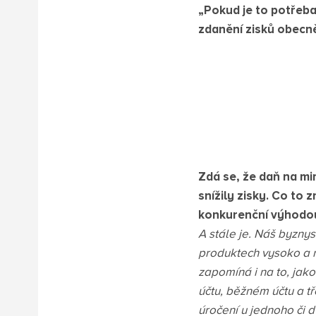
„Pokud je to potřeba
zdanění zisků obecn
Zdá se, že daň na mi
snížily zisky. Co to
konkurenční výhodo
A stále je. Náš byzny
produktech vysoko a 
zapomíná i na to, jak
účtu, běžném účtu a t
úročení u jednoho či 