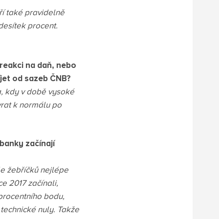
eří také pravidelně
desítek procent.
 reakci na daň, nebo
íjet od sazeb ČNB?
a, kdy v době vysoké
ávrat k normálu po
 banky začínají
le žebříčků nejlépe
e 2017 začínali,
 procentního bodu,
technické nuly. Takže