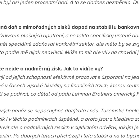
mi byl asi jeden procentní bod. A to se dodnes nezměnilo. D
.
aná daň z mimořádných zisků dopad na stabilitu bankovn
znivcem plošných opatření, a ne takto specificky určené da
měl speciálně zdaňovat konkrétní sektor, ale mělo by se zvý
 to podle mě nijak neovlivní. Může to mít ale vliv na chování 
že nejde o nadměrný zisk. Jak to vidíte vy?
jí od jejich schopnosti efektivně pracovat s úsporami na je
é v časech vysoké likvidity na finančních trzích, kterou cent
ačí se podívat, co dělal od pádu Lehman Brothers americký
vých peněz se nepochybně dotýkala i nás. Tuzemské banky 
rizik i v těchto podmínkách úspěšné, a proto jsou z hlediska z
uvit ale o nadměrných ziscích v cyklickém odvětví, jakým je
ním. Po dobrých letech přicházejí i léta slabší a na to by