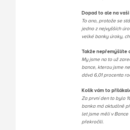
Dopad to ale na vaš
To ano, protože se st
jedno z nejvyšších úro
velké banky úroky, ch
Takže nepřemýšlíte o
My jsme na to už zare
bance, kterou jsme ned
dává 6,01 procenta ro
Kolik vám to přilákal
Za první den to bylo 1
banka má aktuálně pře
let jsme měli v Bance 
překročili.