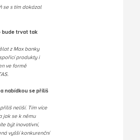
 se s tím dokázal
 bude trvat tak
ělat z Max banky
spořicí produkty i
en ve formě
TAS.
 nabídkou se příliš
íliš neliší. Tím více
a jak se k němu
e být inovativní,
ená vyšší konkurenční