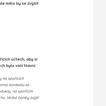
ale mělo by se zvýšit
icích účtech, aby si
ch bylo vaší hlavní
 na spořicích
omto kontextu se
dukty, na spořicím
rhu. Velké banky zvýší