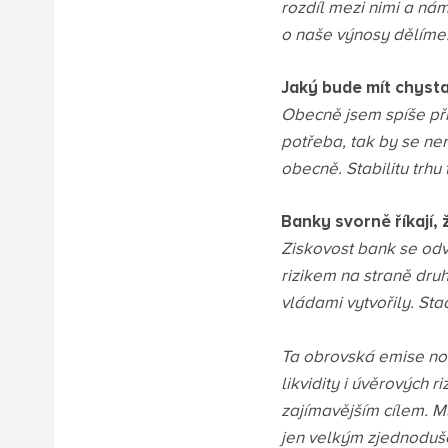
rozdíl mezi nimi a ná
o naše výnosy dělíme
Jaký bude mít chyst
Obecně jsem spíše pří
potřeba, tak by se ne
obecně. Stabilitu trhu
Banky svorně říkají, 
Ziskovost bank se odví
rizikem na straně druh
vládami vytvořily. St
Ta obrovská emise no
likvidity i úvěrových 
zajímavějším cílem. Ml
jen velkým zjednoduše