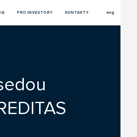
cze
IA
PRO INVESTORY
KONTAKTY
eng
dsedou
CREDITAS