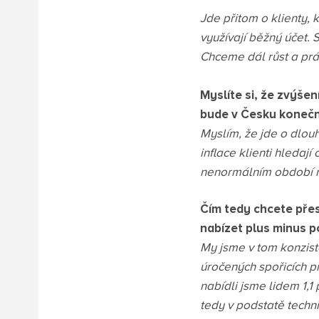
Jde přitom o klienty, k
využívají běžný účet. 
Chceme dál růst a p
Myslíte si, že zvýšen
bude v Česku konečn
Myslím, že jde o dlou
inflace klienti hledaj
nenormálním období n
Čím tedy chcete přesv
nabízet plus minus 
My jsme v tom konziste
úročených spořicích p
nabídli jsme lidem 1,
tedy v podstatě techn