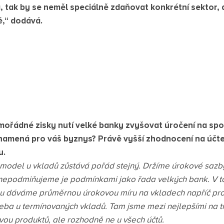
, tak by se neměl speciálně zdaňovat konkrétní sektor, 
ě,“ dodává.
mořádné zisky nutí velké banky zvyšovat úročení na spoř
 znamená pro váš byznys? Právě vyšší zhodnocení na účte
u.
smodel u vkladů zůstává pořád stejný. Držíme úrokové sazby
nepodmiňujeme je podmínkami jako řada velkých bank. V t
ou dáváme průměrnou úrokovou míru na vkladech napříč pro
řeba u termínovaných vkladů. Tam jsme mezi nejlepšími na t
dvou produktů, ale rozhodně ne u všech účtů.