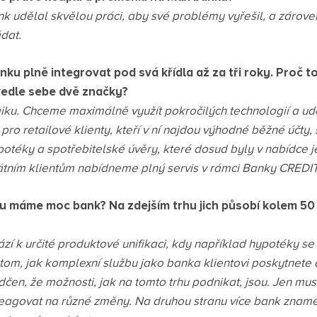
dělal skvělou práci, aby své problémy vyřešil, a zároveň
dat.
ku plně integrovat pod svá křídla až za tři roky. Proč to
vedle sebe dvě značky?
iku. Chceme maximálně využít pokročilých technologií a ud
ro retailové klienty, kteří v ní najdou výhodné běžné účty, 
otéky a spotřebitelské úvěry, které dosud byly v nabídce j
átním klientům nabídneme plný servis v rámci Banky CREDI
u máme moc bank? Na zdejším trhu jich působí kolem 50 a
í k určité produktové unifikaci, kdy například hypotéky se př
 tom, jak komplexní službu jako banka klientovi poskytnete 
en, že možnosti, jak na tomto trhu podnikat, jsou. Jen musít
reagovat na různé změny. Na druhou stranu více bank znam