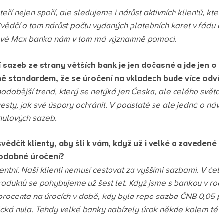
teří nejen spoří, ale sledujeme i nárůst aktivních klientů, kt
Svědčí o tom nárůst počtu vydaných platebních karet v řádu 
rávě Max banka nám v tom má významně pomoci.
í sazeb ze strany větších bank je jen dočasné a jde jen o
ě standardem, že se úročení na vkladech bude více odv
hodobější trend, který se netýká jen Česka, ale celého svět
í cesty, jak své úspory ochránit. V podstatě se ale jedná o n
ulových sazeb.
ědčit klienty, aby šli k vám, když už i velké a zavedené
podobné úročení?
ntní. Naši klienti nemusí cestovat za vyššími sazbami. V če
roduktů se pohybujeme už šest let. Když jsme s bankou v roc
1 procenta na úrocích v době, kdy byla repo sazba ČNB 0,05
ická nula. Tehdy velké banky nabízely úrok někde kolem té 