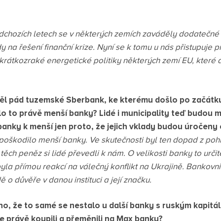
chozích letech se v některých zemích zaváděly dodatečné
na řešení finanční krize. Nyní se k tomu u nás přistupuje p
krátkozraké energetické politiky některých zemí EU, které
ěl pád tuzemské Sberbank, ke kterému došlo po začátku
o to právě menší banky? Lidé i municipality teď budou 
é banky k menší jen proto, že jejich vklady budou úročeny 
 poškodilo menší banky. Ve skutečnosti byl ten dopad z pohl
 těch peněz si lidé převedli k nám. O velikosti banky to urči
yla přímou reakcí na válečný konflikt na Ukrajině. Bankovni
ě o důvěře v danou instituci a její značku.
áno, že to samé se nestalo u další banky s ruským kapitá
e právě koupili a přeměnili na Max banku?