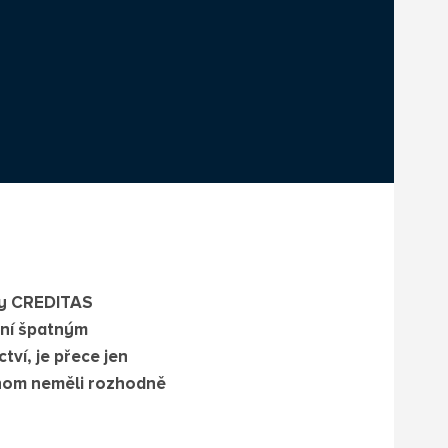
ky CREDITAS
ení špatným
ví, je přece jen
ychom neměli rozhodně