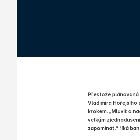
Přestože plánovaná 
Vladimíra Hořejšího 
krokem. „Mluvit o na
velkým zjednodušením
zapomínat,“ říká ban