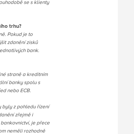
louhodobě se s klienty
ího trhu?
ně. Pokud je to
šit zdanění zisků
jednotlivých bank.
dné straně a kreditním
rální banky spolu s
 Fed nebo ECB.
byly z pohledu řízení
danění zřejmě i
 bankovnictví, je přece
chom neměli rozhodně