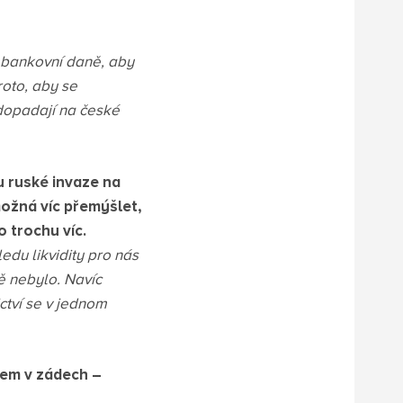
 bankovní daně, aby
roto, aby se
 dopadají na české
 ruské invaze na
možná víc přemýšlet,
o trochu víc.
edu likvidity pro nás
tě nebylo. Navíc
ctví se v jednom
lem v zádech –