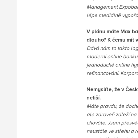
Management Expobank u
lépe mediálně vypořá
V plánu máte Max ban
dlouho? K čemu mít 
Dává nám to takto log
moderní online banku p
jednoduché online hyp
refinancování. Korpor
Nemyslíte, že v Česk
neliší.
Máte pravdu, že docház
ale zároveň záleží na
chováte. Jsem přesvědč
neustále ve střehu a 