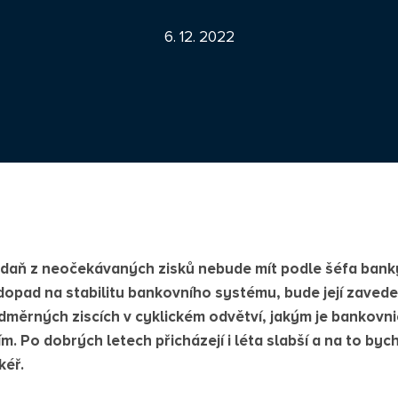
6. 12. 2022
daň z neočekávaných zisků nebude mít podle šéfa ban
dopad na stabilitu bankovního systému, bude její zaved
dměrných ziscích v cyklickém odvětví, jakým je bankovnict
. Po dobrých letech přicházejí i léta slabší a na to b
kéř.