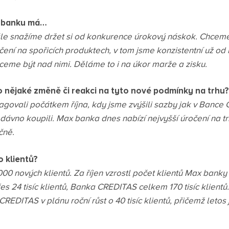
i banku má…
ále snažíme držet si od konkurence úrokový náskok. Chcem
čení na spořicích produktech, v tom jsme konzistentní už od 
ceme být nad nimi. Děláme to i na úkor marže a zisku.
 nějaké změně či reakci na tyto nové podmínky na trhu?
agovali počátkem října, kdy jsme zvýšili sazby jak v Bance
ávno koupili. Max banka dnes nabízí nejvyšší úročení na trh
čně.
o klientů?
000 nových klientů. Za říjen vzrostl počet klientů Max banky
s 24 tisíc klientů, Banka CREDITAS celkem 170 tisíc klientů
CREDITAS v plánu roční růst o 40 tisíc klientů, přičemž letos