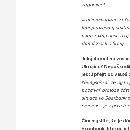
zapomínat.
A mimochodem: v před
kompenzovaly náklady 
financovaly důsledky 
domácnosti a firmy.
Jaký dopad na vás m
Ukrajinu? Nepoškodil
jestli přejít od velk
Nemyslím si, že by to
pozitivní, protože část
situace ve Sberbank b
nemění – je v prvé řad
Čím myslíte, že je d
Expobank, kterou jst