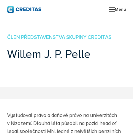
Menu
O SK
ČLEN PŘEDSTAVENSTVA SKUPINY CREDITAS
POR
Willem J. P. Pelle
ZPR
PRO
KON
Vystudoval právo a daňové právo na univerzitách
v Nizozemí. Dlouhá léta působil na pozici head of
legal společnosti MN, jedné z největších penzijních