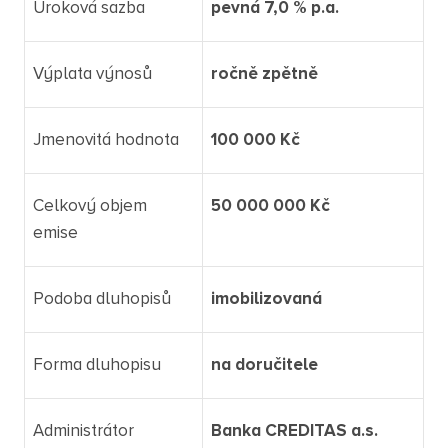
Úroková sazba
pevná 7,0 % p.a.
Výplata výnosů
ročně zpětně
Jmenovitá hodnota
100 000 Kč
Celkový objem
50 000 000 Kč
emise
Podoba dluhopisů
imobilizovaná
Forma dluhopisu
na doručitele
Administrátor
Banka CREDITAS a.s.