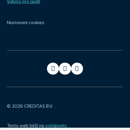
Výbory pro audit
Nastavení cookies
cze
eng
© 2026 CREDITAS B.V.
Tento web běží na
solidpixels.