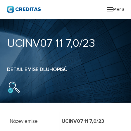
Menu
O SK
UCINV07 11 7,0/23
POR
ZPR
DETAIL EMISE DLUHOPISŮ
PRO
KON
Název emise
UCINV07 11 7,0/23