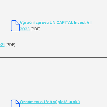
Výroční zpráva UNICAPITAL Invest VII
2023
(PDF)
021
(PDF)
Oznámení o třetí výplatě úroků