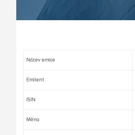
Název emise
Emitent
ISIN
Měna