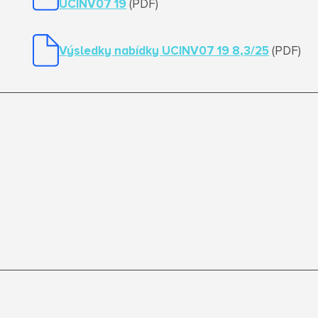
UCINV07 19
(PDF)
Výsledky nabídky UCINV07 19 8,3/25
(PDF)