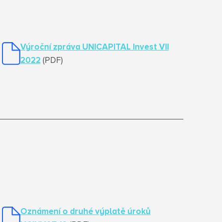
Výroční zpráva UNICAPITAL Invest VII
2022
(PDF)
Oznámení o druhé výplatě úroků