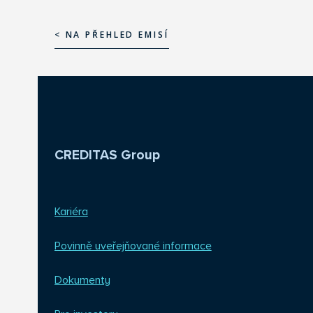
< NA PŘEHLED EMISÍ
< NA PŘEHLED EMISÍ
CREDITAS Group
Kariéra
Povinně uveřejňované informace
Dokumenty