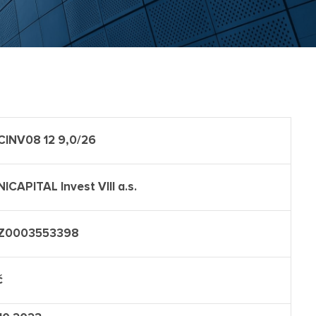
CINV08 12 9,0/26
ICAPITAL Invest VIII a.s.
Z0003553398
č