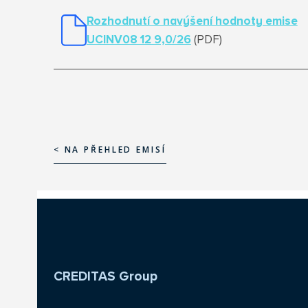
Rozhodnutí o navýšení hodnoty emise
UCINV08 12 9,0/26
(PDF)
< NA PŘEHLED EMISÍ
< NA PŘEHLED EMISÍ
CREDITAS Group