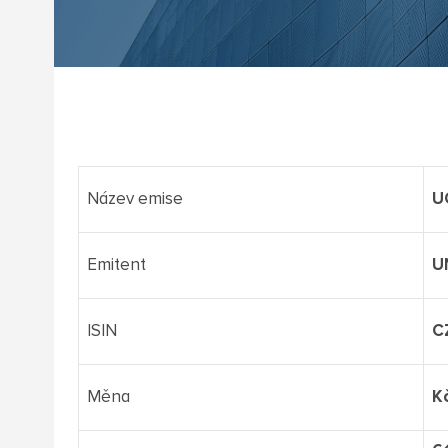
Název emise
U
Emitent
UN
ISIN
C
Měna
K