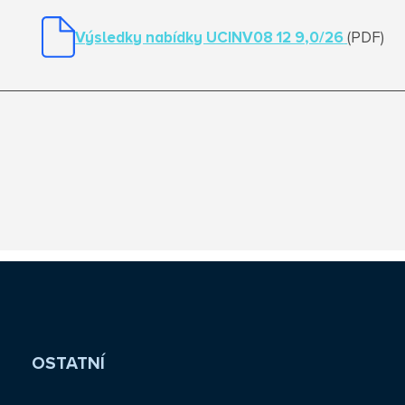
Výsledky nabídky UCINV08 12 9,0/26
(PDF)
OSTATNÍ