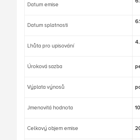
6
Datum emise
6
Datum splatnosti
4.
Lhůta pro upisování
Úroková sazba
pe
Výplata výnosů
p
Jmenovitá hodnota
1
Celkový objem emise
2