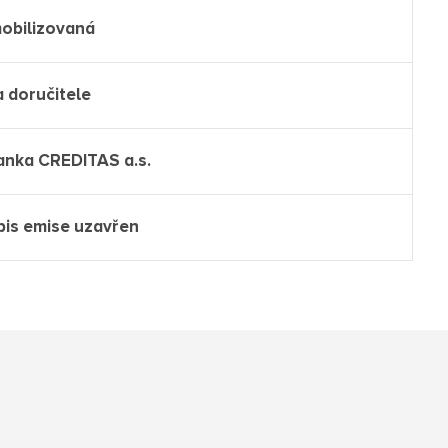
mobilizovaná
a doručitele
anka CREDITAS a.s.
pis emise uzavřen