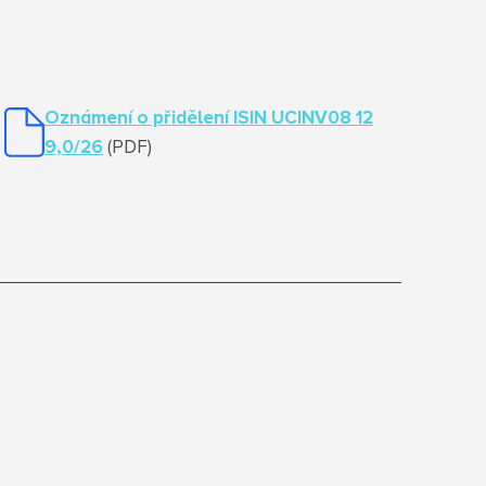
Oznámení o přidělení ISIN UCINV08 12
9,0/26
(PDF)