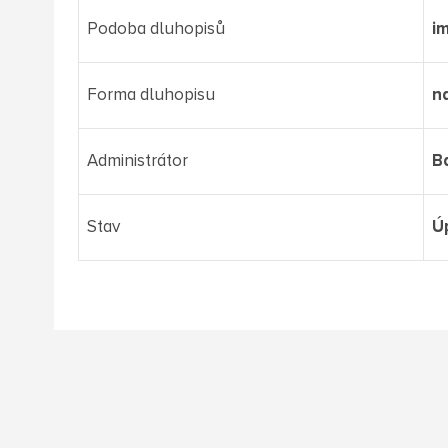
Podoba dluhopisů
i
Forma dluhopisu
n
Administrátor
B
Stav
Ú