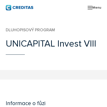
Menu
O SK
DLUHOPISOVÝ PROGRAM
POR
UNICAPITAL
Invest VIII
ZPR
PRO
KON
Informace o fůzi