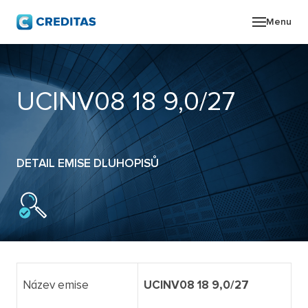
Menu
O SK
UCINV08 18 9,0/27
POR
ZPR
DETAIL EMISE DLUHOPISŮ
PRO
KON
Název emise
UCINV08 18 9,0/27