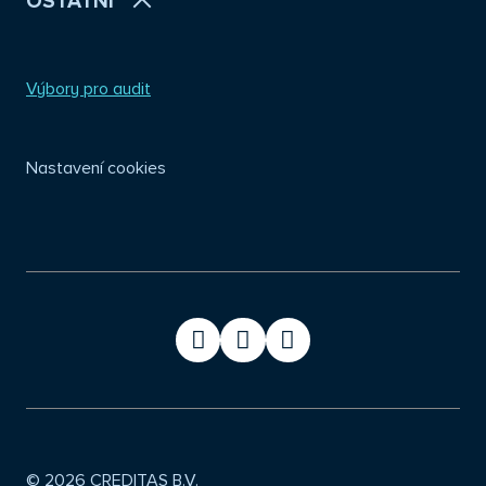
OSTATNÍ
Výbory pro audit
Nastavení cookies
© 2026 CREDITAS B.V.
cze
eng