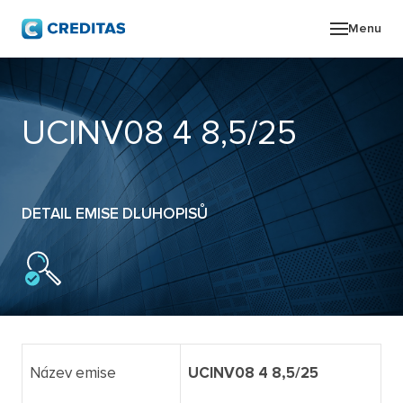
Menu
O SK
UCINV08 4 8,5/25
POR
ZPR
DETAIL EMISE DLUHOPISŮ
PRO
KON
Název emise
UCINV08 4 8,5/25