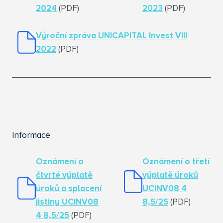
2024
(PDF)
2023
(PDF)
Výroční zpráva UNICAPITAL Invest VIII
2022
(PDF)
Informace
Oznámení o
Oznámení o třetí
čtvrté výplatě
výplatě úroků
úroků a splacení
UCINV08 4
jistiny UCINV08
8,5/25
(PDF)
4 8,5/25
(PDF)