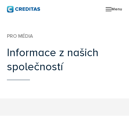
Menu
O SK
PRO MÉDIA
POR
Informace z našich
ZPR
společností
PRO
KON