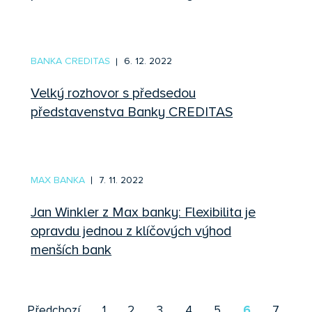
BANKA CREDITAS
6. 12. 2022
Velký rozhovor s předsedou
představenstva Banky CREDITAS
MAX BANKA
7. 11. 2022
Jan Winkler z Max banky: Flexibilita je
opravdu jednou z klíčových výhod
menších bank
Pr
Předchozí
1
2
3
4
5
6
7