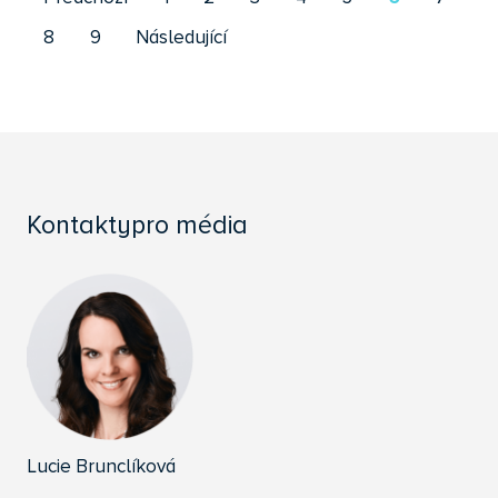
P
8
9
Následující
Kontakty
pro média
Lucie Brunclíková