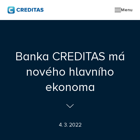
Menu
O SK
POR
Banka CREDITAS má
ZPR
nového hlavního
PRO
ekonoma
KON
4. 3. 2022