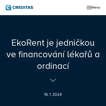
Menu
O SK
POR
EkoRent je jedničkou
ZPR
ve financování lékařů a
PRO
ordinací
KON
16. 1. 2024