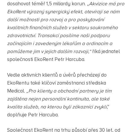
dosahovat téměř 1,5 miliardy korun. „
Akvizice má pro
EkoRent výrazný synergický efekt, otevírají se nám
další možnosti pro rozvoj a pro poskytování
kvalitních finančních služeb v sektoru soukromého
zdravotnictví
.
Transakcí posílíme naši podporu
začínajícím i zavedeným lékařům a ordinacím a
pomůžeme jim v jejich dalším rozvoji,“
říká jednatel
společnosti EkoRent Petr Harcuba.
Vedle aktivních klientů a úvěrů přecházejí do
EkoRentu také klíčoví zaměstnanci střediska
Medical.
„Pro klienty a obchodní partnery je tím
zajištěna nejen personální kontinuita, ale také
kvalita služeb, na kterou byli zákazníci zvyklí
,“
doplňuje Petr Harcuba.
Společnost EkoRent na trhu působí přes 30 let, od