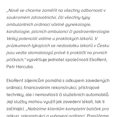
„
Nově se chceme zaměřit na všechny odbornosti v
soukromém zdravotnictví, čili všechny typy
ambulantních ordinací včetně gynekologie,
kardiologie, plicních ambulancí či gastroenterologie
.
Velký potenciál vidíme u praktických lékařů.
V
průzkumech týkajících se nedostatku lékařů v Česku
jsou vedle stomatologů právě ti praktičtí na prvních
příčkách,“
vysvětluje jednatel společnosti EkoRent,
Petr Harcuba.
EkoRent zájemcům pomáhá s odkupem zavedených
ordinací, financováním rekonstrukcí, přístrojové
techniky, ale i nemovitostí či služebních automobilů.
Její služby mohou využít jak zavedení lékaři, tak ti
začínající. „
Nabízíme klientům kompletní balíček pro
nákup, rekonstrukci a vybavení ordinací. Pomůžeme