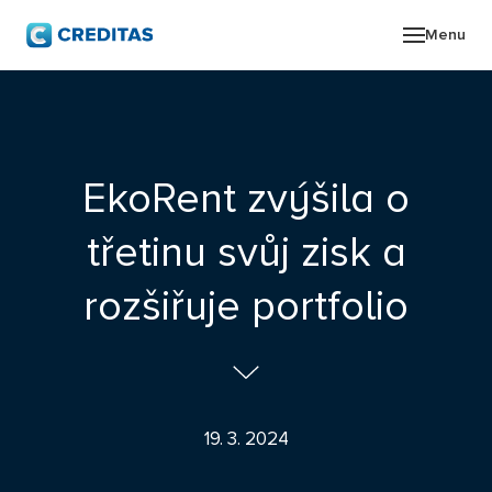
Menu
O SK
POR
EkoRent zvýšila o
ZPR
třetinu svůj zisk a
PRO
rozšiřuje portfolio
KON
19. 3. 2024