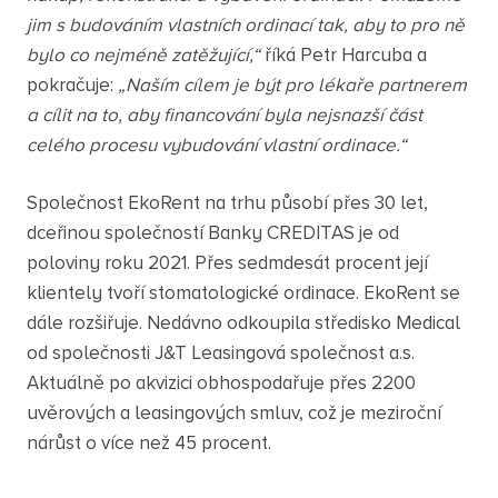
jim s budováním vlastních ordinací tak, aby to pro ně
bylo co nejméně zatěžující,“
říká Petr Harcuba
a
pokračuje:
„Naším cílem je být pro lékaře partnerem
a cílit na to, aby financování byla nejsnazší část
celého procesu vybudování vlastní ordinace.“
Společnost EkoRent na trhu působí přes 30 let,
dceřinou společností Banky CREDITAS je od
poloviny roku 2021. Přes sedmdesát procent její
klientely tvoří stomatologické ordinace. EkoRent se
dále rozšiřuje. Nedávno odkoupila středisko Medical
od společnosti J&T Leasingová společnost a.s.
Aktuálně po akvizici obhospodařuje přes 2200
uvěrových a leasingových smluv, což je meziroční
nárůst o více než 45 procent.