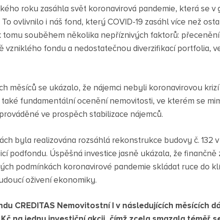
ňského roku zasáhla svět koronavirová pandemie, která se v
v. To ovlivnilo i náš fond, který COVID-19 zasáhl více než ost
 k tomu souběhem několika nepříznivých faktorů: přecenění
ě vzniklého fondu a nedostatečnou diverzifikací portfolia,
h měsíců se ukázalo, že nájemci nebyli koronavirovou krizí 
také fundamentální ocenění nemovitosti, ve kterém se mimo
y prováděné ve prospěch stabilizace nájemců.
ách byla realizována rozsáhlá rekonstrukce budovy č. 132 
izicí podfondu. Úspěšná investice jasně ukázala, že finančně 
vých podmínkách koronavirové pandemie skládat ruce do klí
budoucí oživení ekonomiky.
u CREDITAS Nemovitostní I v následujících měsících dál
Kč na jednu investiční akcii, čímž zcela smazala téměř 