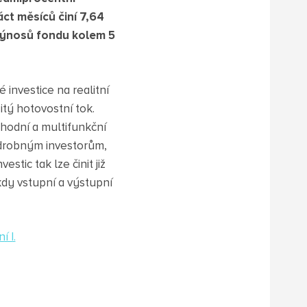
t měsíců činí 7,64
 výnosů fondu kolem 5
investice na realitní
tý hotovostní tok.
chodní a multifunkční
i drobným investorům,
stic tak lze činit již
kdy vstupní a výstupní
 I.