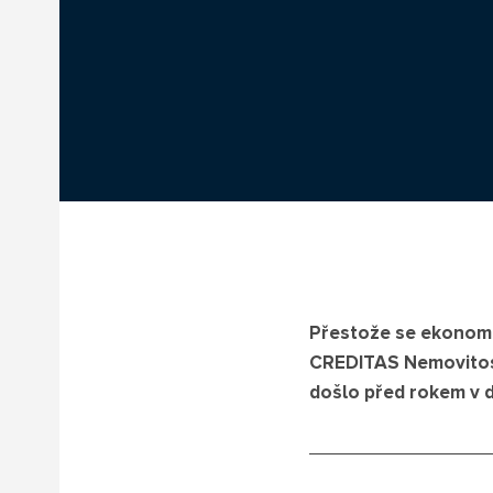
Přestože se ekonomi
CREDITAS Nemovitost
došlo před rokem v d