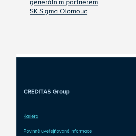
generálním partnerem
SK Sigma Olomouc
CREDITAS Group
Kariéra
Povinně uveřejňované informace