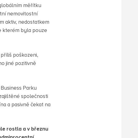
 globálním měřítku
atní nemovitostní
m aktiv, nedostatkem
 ve kterém byla pouze
příliš poškozeni,
 jiné pozitivně
v Business Parku
zajištěné společnosti
na a pasivně čekat na
e rostla a v březnu
sedmiprocentní