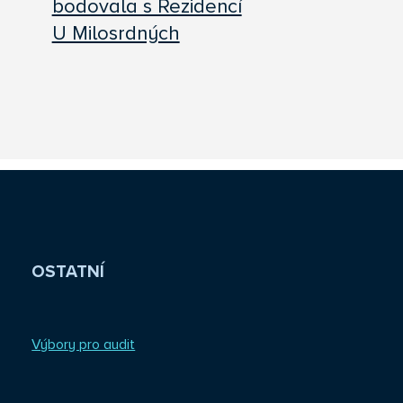
bodovala s Rezidencí
U Milosrdných
OSTATNÍ
Výbory pro audit