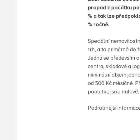
propad z počátku pa
% a tak lze předpokl
% ročně.
Speciální nemovitostn
trh, a to primárně do
Jedná se především o 
centra, skladové a lo
minimální objem jednorá
od 500 Kč měsíčně. Př
poplatky jsou nulové.
Podrobnější informac