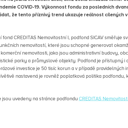
ndemie COVID-19. Výkonnost fondu za posledních dvanác
ádat, že tento příznivý trend ukazuje reálnost cílených
í fond CREDITAS Nemovitostní I, podfond SICAV směřuje své 
 funkčních nemovitostí, které jsou schopné generovat okamži
komerční nemovitosti, jako jsou administrativní budovy, ob
gistické parky a průmyslové objekty. Podfond je přístupný 
zové investice je 50 tisíc korun a v případě pravidelných inve
ívětivě nastavená je rovněž poplatková politika podfondu, 
e jsou uvedeny na stránce podfondu
CREDITAS Nemovitostní