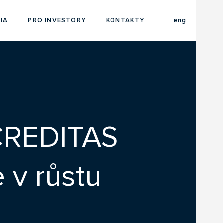
cze
IA
PRO INVESTORY
KONTAKTY
eng
CREDITAS
 v růstu