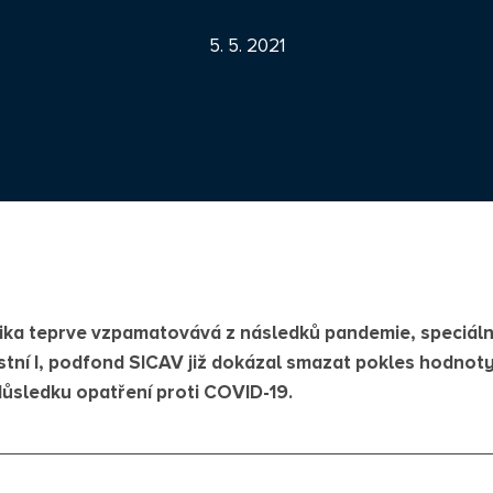
5. 5. 2021
ka teprve vzpamatovává z následků pandemie, speciáln
ní I, podfond SICAV již dokázal smazat pokles hodnot
ůsledku opatření proti COVID-19.