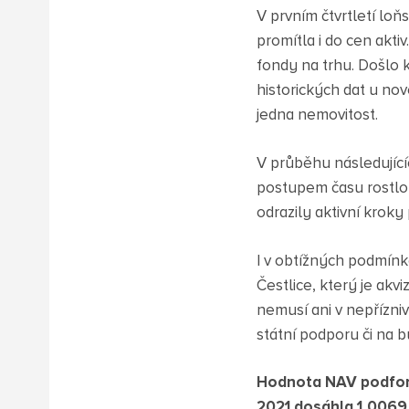
V prvním čtvrtletí lo
promítla i do cen akti
fondy na trhu. Došlo
historických dat u nov
jedna nemovitost.
V průběhu následujícíc
postupem času rostlo 
odrazily aktivní krok
I v obtížných podmínk
Čestlice, který je akv
nemusí ani v nepřízni
státní podporu či na 
Hodnota NAV podfond
2021 dosáhla 1,0069 