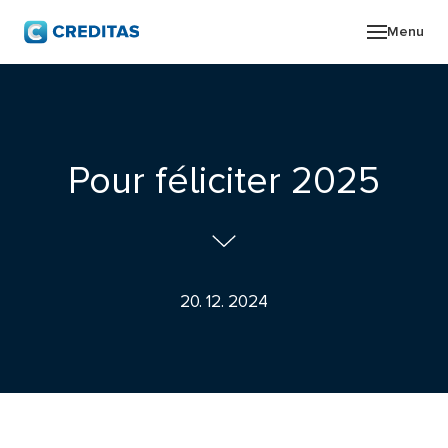
Menu
O SK
POR
Pour féliciter 2025
ZPR
PRO
20. 12. 2024
KON