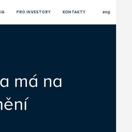
cze
IA
PRO INVESTORY
KONTAKTY
eng
ra má na
nění