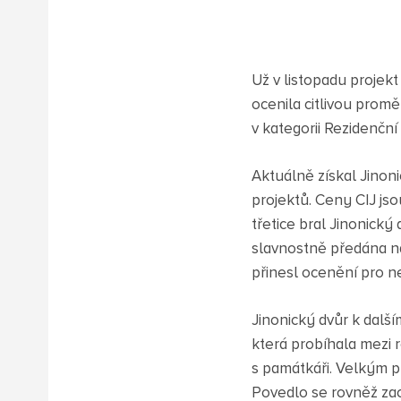
Už v listopadu projekt
ocenila citlivou prom
v kategorii Rezidenční
Aktuálně získal Jinon
projektů. Ceny CIJ jso
třetice bral Jinonický
slavnostně předána na
přinesl ocenění pro ne
Jinonický dvůr k dalš
která probíhala mezi 
s památkáři. Velkým p
Povedlo se rovněž zac