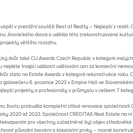
 uspěl v prestižní soutěži Best of Realty – Nejlepší z realit
ěnu Jinonického dvora a udělila této zrekonstruované kultur
 projekty většího rozsahu.
ický dvůr také CIJ Awards Czech Republic v kategorii malých
u nejdéle trvající událostí udělování cen za komerční nemovi
 dvůr zlato na Estate Awards v kategorii rekonstrukce roku.
 galavečeru 6. prosince 2023 v Empire Hall ve Slovanském
jlepší projekty a profesionály v průmyslu v celkem 7 katego
ímu životu probudila kompletní citlivá renovace společnosti
roky 2020 až 2023. Společnost CREDITAS Real Estate na ní
řekvapením pro všechny zúčastněné byl objev středověké tvrz
hovat původní barokní a klasicistní prvky – nosné konstrukc