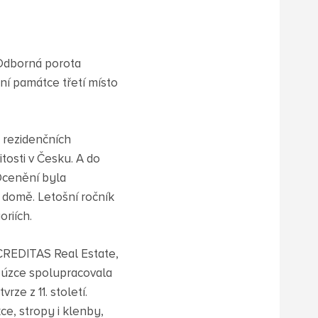
. Odborná porota
ní památce třetí místo
 rezidenčních
tosti v Česku. A do
 Ocenění byla
 domě. Letošní ročník
riích.
 CREDITAS Real Estate,
 úzce spolupracovala
e z 11. století.
e, stropy i klenby,