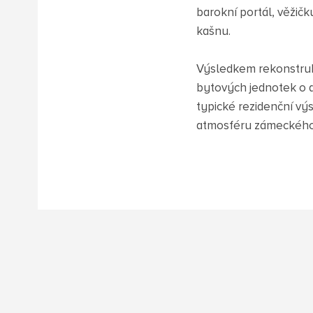
barokní portál, věžičk
kašnu.
Výsledkem rekonstrukc
bytových jednotek o di
typické rezidenční vý
atmosféru zámeckého b