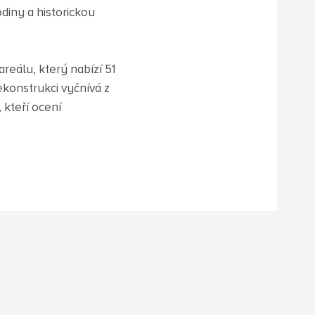
diny a historickou
reálu, který nabízí 51
ekonstrukci vyčnívá z
 kteří ocení