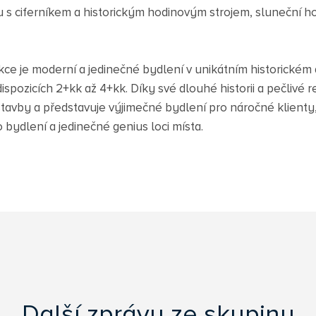
u s ciferníkem a historickým hodinovým strojem, sluneční ho
e je moderní a jedinečné bydlení v unikátním historickém a
spozicích 2+kk až 4+kk. Díky své dlouhé historii a pečlivé r
stavby a představuje výjimečné bydlení pro náročné klienty,
ydlení a jedinečné genius loci místa.
Další zprávy ze skupiny