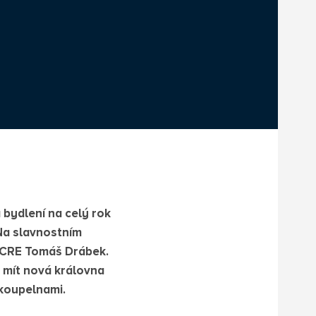
 bydlení na celý rok
Na slavnostním
l CRE Tomáš Drábek.
e mít nová královna
koupelnami.