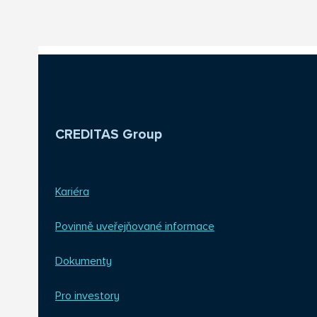
CREDITAS Group
Kariéra
Povinně uveřejňované informace
Dokumenty
Pro investory