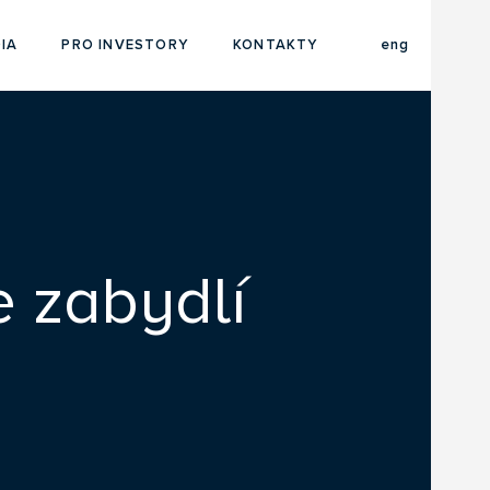
cze
IA
PRO INVESTORY
KONTAKTY
eng
 zabydlí