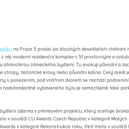
mečku
na Praze 5 prošel po dlouhých desetiletích chátrání
e z něj moderní rezidenční komplex s 51 prostornými a vzd
u atmosférou zámeckého bydlení. Tu evokují původní a za
té stropy, historické krovy nebo původní kašna. Celý areál 
zóny s posezením, pod vnitřním dvorem se nachází podzemní 
 nadstandardně vybaveného bytu je samozřejmě také park
 bydlení zdarma v prémiovém projektu, který oceňuje široká 
ísto v soutěži CIJ Awards Czech Republic v kategorii Malých
 Awards v kategorii Rekonstrukce roku, třetí místo v soutěži 