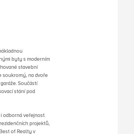
 nákladnou
ušnými byty s moderním
chované stavební
je soukromý, na dvoře
garáže. Součástí
ovací stání pod
i odborná veřejnost.
 rezidenčních projektů,
Best of Realty v