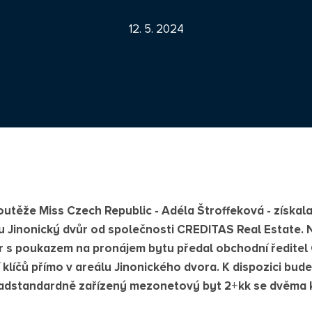
12. 5. 2024
outěže Miss Czech Republic - Adéla Štroffeková - získala
u Jinonický dvůr od společnosti CREDITAS Real Estate. 
er s poukazem na pronájem bytu předal obchodní ředite
klíčů přímo v areálu Jinonického dvora. K dispozici bud
adstandardně zařízený mezonetový byt 2+kk se dvěma 