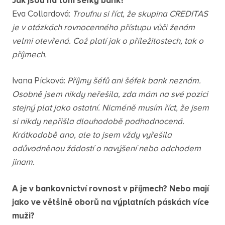
Jak jsou na tom šéfky bank?
Eva Collardová:
Troufnu si říct, že skupina CREDITAS
je v otázkách rovnocenného přístupu vůči ženám
velmi otevřená. Což platí jak o příležitostech, tak o
příjmech.
Ivana Pícková:
Příjmy šéfů ani šéfek bank neznám.
Osobně jsem nikdy neřešila, zda mám na své pozici
stejný plat jako ostatní. Nicméně musím říct, že jsem
si nikdy nepřišla dlouhodobě podhodnocená.
Krátkodobě ano, ale to jsem vždy vyřešila
odůvodněnou žádostí o navýšení nebo odchodem
jinam.
A je v bankovnictví rovnost v příjmech? Nebo mají
jako ve většině oborů na výplatních páskách více
muži?