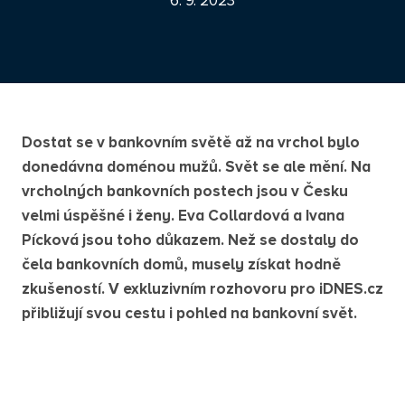
6. 9. 2023
Dostat se v bankovním světě až na vrchol bylo
donedávna doménou mužů. Svět se ale mění. Na
vrcholných bankovních postech jsou v Česku
velmi úspěšné i ženy. Eva Collardová a Ivana
Pícková jsou toho důkazem. Než se dostaly do
čela bankovních domů, musely získat hodně
zkušeností. V exkluzivním rozhovoru pro iDNES.cz
přibližují svou cestu i pohled na bankovní svět.