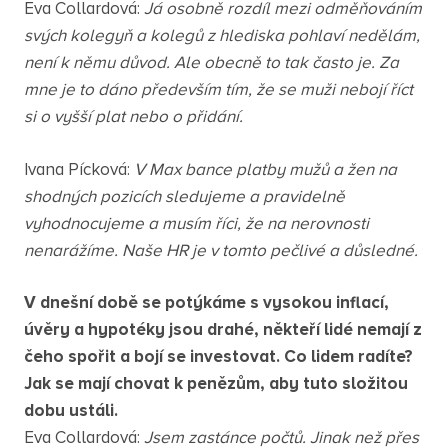
Eva Collardová:
Já osobně rozdíl mezi odměňováním
svých kolegyň a kolegů z hlediska pohlaví nedělám,
není k němu důvod. Ale obecně to tak často je. Za
mne je to dáno především tím, že se muži nebojí říct
si o vyšší plat nebo o přidání.
Ivana Pícková:
V Max bance platby mužů a žen na
shodných pozicích sledujeme a pravidelně
vyhodnocujeme a musím říci, že na nerovnosti
nenarážíme. Naše HR je v tomto pečlivé a důsledné.
V dnešní době se potýkáme s vysokou inflací,
úvěry a hypotéky jsou drahé, někteří lidé nemají z
čeho spořit a bojí se investovat. Co lidem radíte?
Jak se mají chovat k penězům, aby tuto složitou
dobu ustáli.
Eva Collardová:
Jsem zastánce počtů. Jinak než přes