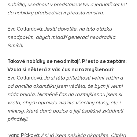
nabídky usednout v představenstvu a jednatřicet let
do nabídky předsednictví představenstva.
Eva Collardová:
Jestli dovolíte, na tuto otázku
neodpovím, abych mladší generaci neodradila.
(smích)
Takové nabídky se neodmítají. Přesto se zeptám:
Vzala si některá z vás čas na rozmyšlenou?
Eva Collardová:
Já si této příležitosti velmi vážím a
od prvního okamžiku jsem věděla, že bych ji velmi
ráda přijala. Nicméně čas na rozmyšlenou jsem si
vzala, abych opravdu zvážila všechny plusy, ale i
minusy, které daná pozice a její úspěšné zvládnutí
přinášejí.
Ivana Pícková:
Ani já jsem nekývla okamžitě. Chtěla