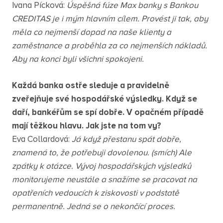
Ivana Pícková:
Úspěšná fúze Max banky s Bankou
CREDITAS je i mým hlavním cílem. Provést ji tak, aby
měla co nejmenší dopad na naše klienty a
zaměstnance a proběhla za co nejmenších nákladů.
Aby na konci byli všichni spokojeni.
Každá banka ostře sleduje a pravidelně
zveřejňuje své hospodářské výsledky. Když se
daří, bankéřům se spí dobře. V opačném případě
mají těžkou hlavu. Jak jste na tom vy?
Eva Collardová:
Já když přestanu spát dobře,
znamená to, že potřebuji dovolenou. (smích) Ale
zpátky k otázce. Vývoj hospodářských výsledků
monitorujeme neustále a snažíme se pracovat na
opatřeních vedoucích k ziskovosti v podstatě
permanentně. Jedná se o nekončící proces.