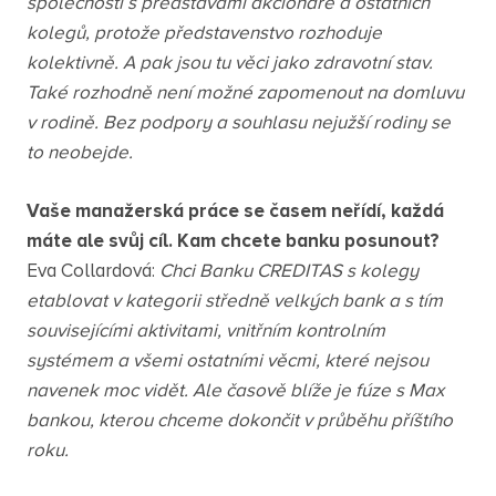
společnosti s představami akcionáře a ostatních
kolegů, protože představenstvo rozhoduje
kolektivně. A pak jsou tu věci jako zdravotní stav.
Také rozhodně není možné zapomenout na domluvu
v rodině. Bez podpory a souhlasu nejužší rodiny se
to neobejde.
Vaše manažerská práce se časem neřídí, každá
máte ale svůj cíl. Kam chcete banku posunout?
Eva Collardová:
Chci Banku CREDITAS s kolegy
etablovat v kategorii středně velkých bank a s tím
souvisejícími aktivitami, vnitřním kontrolním
systémem a všemi ostatními věcmi, které nejsou
navenek moc vidět. Ale časově blíže je fúze s Max
bankou, kterou chceme dokončit v průběhu příštího
roku.