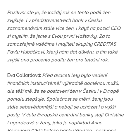
Pozitivní ale je, že každý rok se tento podíl žen
zvyšuje. I v představenstvech bank v Česku
zaznamenávám stále více žen, i když na pozici CEO
si myslím, že jsme s Evou první vlaštovky. Za to
samozřejmě vděčíme i majiteli skupiny CREDITAS
Pavlu Hubáčkovi, který nám dal důvěru, a tím také
zvýšil ono procento podílu žen pro letošní rok.
Eva Collardová:
Před dvaceti lety bylo vedení
finančních institucí téměř výhradně doménou mužů,
ale těší mě, že se postavení žen v Česku i v Evropě
pomalu zlepšuje. Společnost se mění, ženy jsou
stále sebevědomější a nebojí se ucházet i o vyšší
posty. V čele Evropské centrální banky stojí Christine
Lagardeová a ženy, jako je například Anne
Bodenová (CEO britské banky Starling), postupně