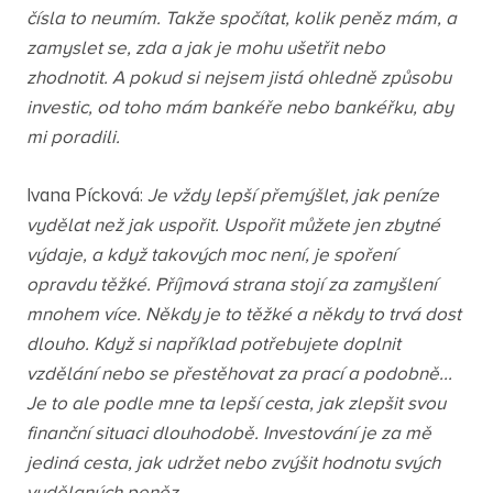
čísla to neumím. Takže spočítat, kolik peněz mám, a
zamyslet se, zda a jak je mohu ušetřit nebo
zhodnotit. A pokud si nejsem jistá ohledně způsobu
investic, od toho mám bankéře nebo bankéřku, aby
mi poradili.
Ivana Pícková:
Je vždy lepší přemýšlet, jak peníze
vydělat než jak uspořit. Uspořit můžete jen zbytné
výdaje, a když takových moc není, je spoření
opravdu těžké. Příjmová strana stojí za zamyšlení
mnohem více. Někdy je to těžké a někdy to trvá dost
dlouho. Když si například potřebujete doplnit
vzdělání nebo se přestěhovat za prací a podobně...
Je to ale podle mne ta lepší cesta, jak zlepšit svou
finanční situaci dlouhodobě. Investování je za mě
jediná cesta, jak udržet nebo zvýšit hodnotu svých