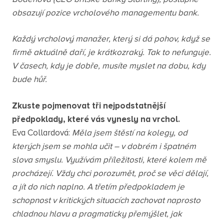
obsazují pozice vrcholového managementu bank.
Každý vrcholový manažer, který si dá pohov, když se
firmě aktuálně daří, je krátkozraký. Tak to nefunguje.
V časech, kdy je dobře, musíte myslet na dobu, kdy
bude hůř.
Zkuste pojmenovat tři nejpodstatnější
předpoklady, které vás vynesly na vrchol.
Eva Collardová:
Měla jsem štěstí na kolegy, od
kterých jsem se mohla učit – v dobrém i špatném
slova smyslu. Využívám příležitosti, které kolem mě
procházejí. Vždy chci porozumět, proč se věci dělají,
a jít do nich naplno. A třetím předpokladem je
schopnost v kritických situacích zachovat naprosto
chladnou hlavu a pragmaticky přemýšlet, jak