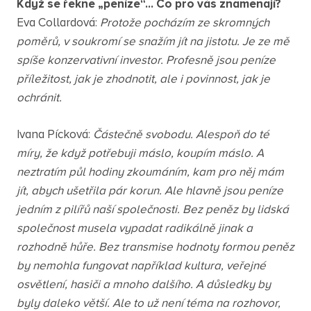
Když se řekne „peníze“... Co pro vás znamenají?
Eva Collardová:
Protože pocházím ze skromných
poměrů, v soukromí se snažím jít na jistotu. Je ze mě
spíše konzervativní investor. Profesně jsou peníze
příležitost, jak je zhodnotit, ale i povinnost, jak je
ochránit.
Ivana Pícková:
Částečně svobodu. Alespoň do té
míry, že když potřebuji máslo, koupím máslo. A
neztratím půl hodiny zkoumáním, kam pro něj mám
jít, abych ušetřila pár korun. Ale hlavně jsou peníze
jedním z pilířů naší společnosti. Bez peněz by lidská
společnost musela vypadat radikálně jinak a
rozhodně hůře. Bez transmise hodnoty formou peněz
by nemohla fungovat například kultura, veřejné
osvětlení, hasiči a mnoho dalšího. A důsledky by
byly daleko větší. Ale to už není téma na rozhovor,