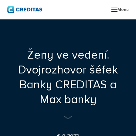
Menu
O SK
POR
Ženy ve vedení.
ZPR
Dvojrozhovor šéfek
PRO
Banky CREDITAS a
KON
Max banky