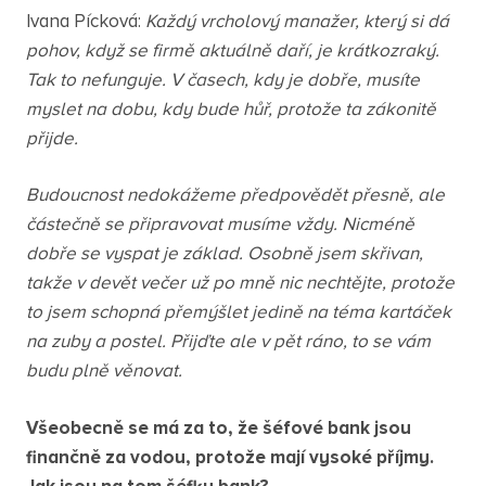
Ivana Pícková:
Každý vrcholový manažer, který si dá
pohov, když se firmě aktuálně daří, je krátkozraký.
Tak to nefunguje. V časech, kdy je dobře, musíte
myslet na dobu, kdy bude hůř, protože ta zákonitě
přijde.
Budoucnost nedokážeme předpovědět přesně, ale
částečně se připravovat musíme vždy. Nicméně
dobře se vyspat je základ. Osobně jsem skřivan,
takže v devět večer už po mně nic nechtějte, protože
to jsem schopná přemýšlet jedině na téma kartáček
na zuby a postel. Přijďte ale v pět ráno, to se vám
budu plně věnovat.
Všeobecně se má za to, že šéfové bank jsou
finančně za vodou, protože mají vysoké příjmy.