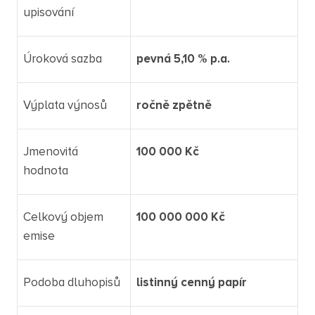
upisování
Úroková sazba
pevná 5,10 % p.a.
Výplata výnosů
ročně zpětně
Jmenovitá
100 000 Kč
hodnota
Celkový objem
100 000 000 Kč
emise
Podoba dluhopisů
listinný cenný papír