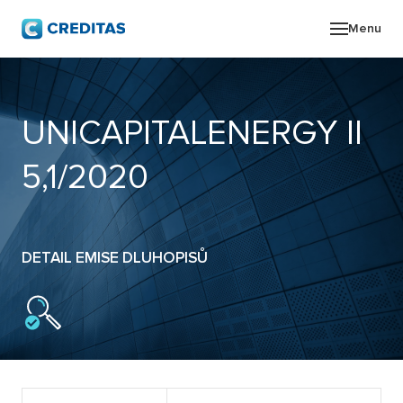
Menu
O SK
UNICAPITALENERGY II
POR
5,1/2020
ZPR
PRO
DETAIL EMISE DLUHOPISŮ
KON