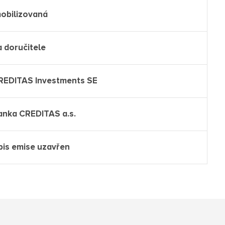
mobilizovaná
a doručitele
REDITAS Investments SE
anka CREDITAS a.s.
pis emise uzavřen