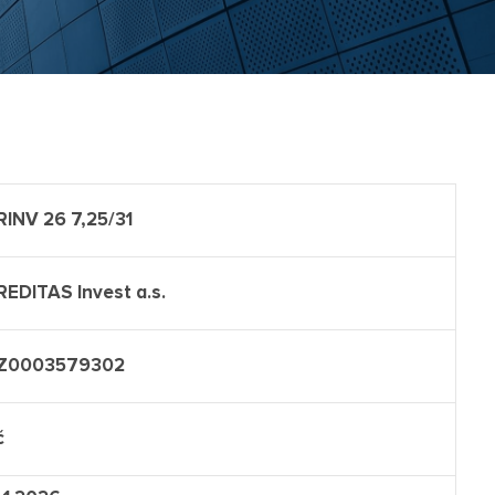
RINV 26 7,25/31
REDITAS Invest a.s.
Z0003579302
č