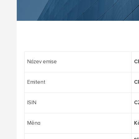
Název emise
C
Emitent
C
ISIN
C
Měna
K