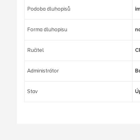
Podoba dluhopisů
i
Forma dluhopisu
n
Ručitel
C
Administrátor
B
Stav
Ú