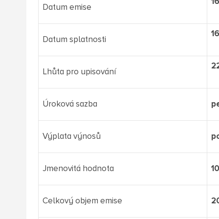
16
Datum emise
16
Datum splatnosti
22
Lhůta pro upisování
Úroková sazba
pe
Výplata výnosů
p
Jmenovitá hodnota
1
Celkový objem emise
2