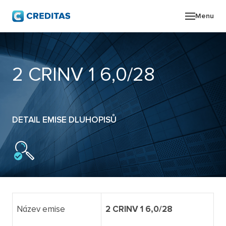
Menu
O SK
2 CRINV 1 6,0/28
POR
ZPR
DETAIL EMISE DLUHOPISŮ
PRO
KON
Název emise
2 CRINV 1 6,0/28