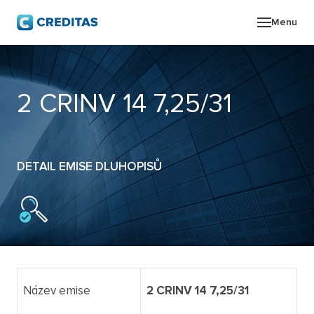
Menu
O SK
2 CRINV 14 7,25/31
POR
ZPR
DETAIL EMISE DLUHOPISŮ
PRO
KON
Název emise
2 CRINV 14 7,25/31