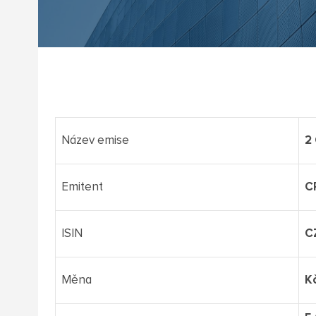
Název emise
2
Emitent
C
ISIN
C
Měna
K