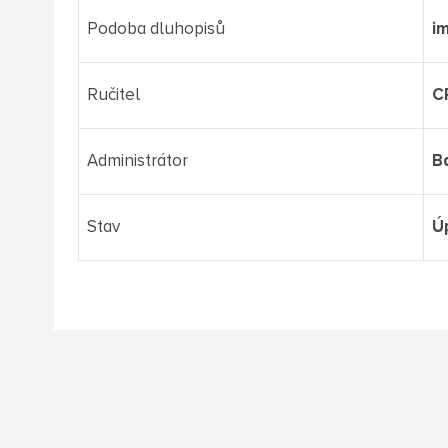
Podoba dluhopisů
i
Ručitel
C
Administrátor
B
Stav
Ú