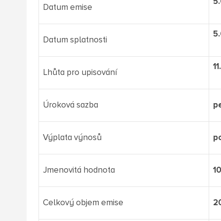
5
Datum emise
5
Datum splatnosti
11
Lhůta pro upisování
Úroková sazba
pe
Výplata výnosů
p
Jmenovitá hodnota
1
Celkový objem emise
2