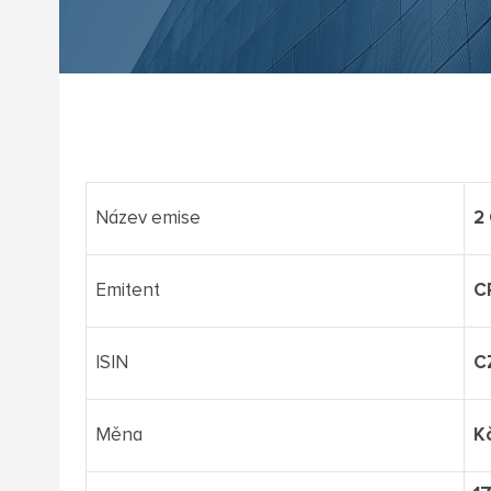
Název emise
2
Emitent
C
ISIN
C
Měna
K