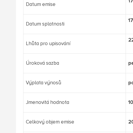
17
Datum emise
17
Datum splatnosti
22
Lhůta pro upisování
Úroková sazba
p
Výplata výnosů
p
Jmenovitá hodnota
1
Celkový objem emise
2