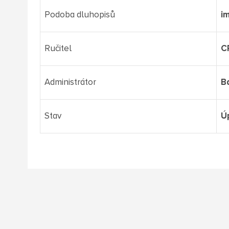
Podoba dluhopisů
i
Ručitel
C
Administrátor
B
Stav
Ú