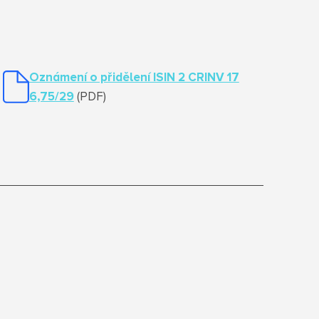
Oznámení o přidělení ISIN 2 CRINV 17
6,75/29
(PDF)